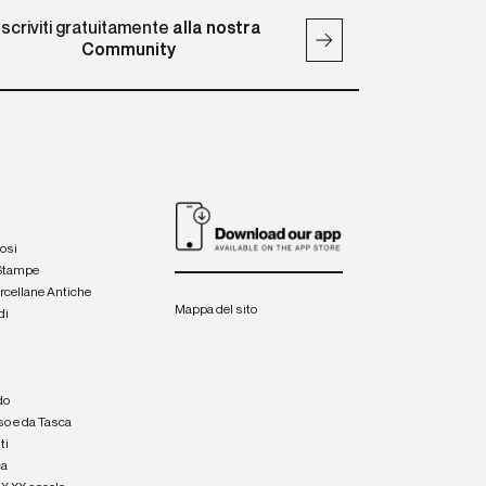
Iscriviti gratuitamente
alla nostra
Community
iosi
 Stampe
orcellane Antiche
Mappa del sito
di
a
e
do
so e da Tasca
ti
ca