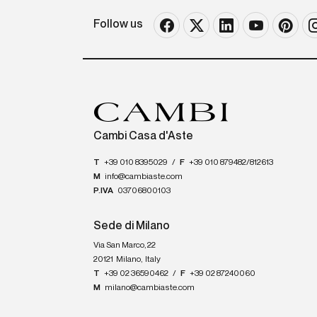
Follow us
Cambi Casa d'Aste
T
+39 010 8395029
/
F
+39 010 879482/812613
M
info@cambiaste.com
P.IVA
03706800103
Sede di Milano
Via San Marco, 22
20121
Milano
,
Italy
T
+39 02 36590462
/
F
+39 02 87240060
M
milano@cambiaste.com