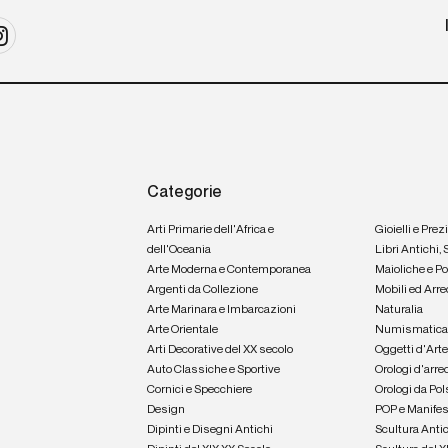
Categorie
Arti Primarie dell'Africa e
Gioielli e Prez
dell'Oceania
Libri Antichi,
Arte Moderna e Contemporanea
Maioliche e P
Argenti da Collezione
Mobili ed Arre
Arte Marinara e Imbarcazioni
Naturalia
Arte Orientale
Numismatic
Arti Decorative del XX secolo
Oggetti d'Art
Auto Classiche e Sportive
Orologi d'arre
Cornici e Specchiere
Orologi da Pol
Design
POP e Manifes
Dipinti e Disegni Antichi
Scultura Anti