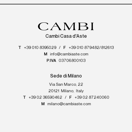
Cambi Casa d'Aste
T
+39 010 8395029
/
F
+39 010 879482/812613
M
info@cambiaste.com
P.IVA
03706800103
Sede di Milano
Via San Marco, 22
20121
Milano
,
Italy
T
+39 02 36590462
/
F
+39 02 87240060
M
milano@cambiaste.com