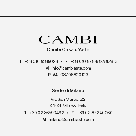
Cambi Casa d'Aste
T
+39 010 8395029
/
F
+39 010 879482/812613
M
info@cambiaste.com
P.IVA
03706800103
Sede di Milano
Via San Marco, 22
20121
Milano
,
Italy
T
+39 02 36590462
/
F
+39 02 87240060
M
milano@cambiaste.com