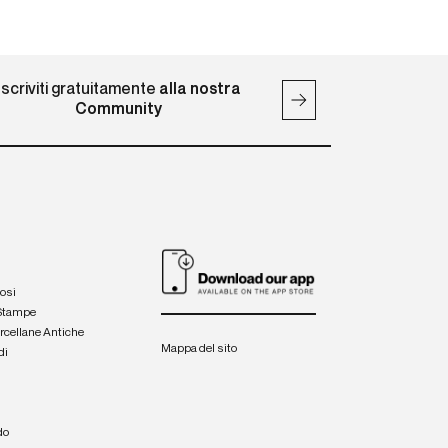
Iscriviti gratuitamente
alla nostra
Community
iosi
 Stampe
orcellane Antiche
Mappa del sito
di
a
e
do