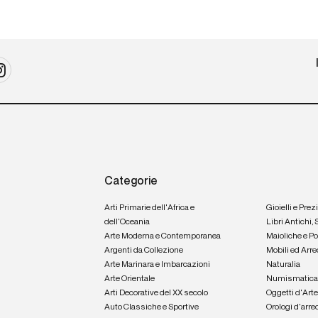
Categorie
Arti Primarie dell'Africa e
Gioielli e Prez
dell'Oceania
Libri Antichi,
Arte Moderna e Contemporanea
Maioliche e P
Argenti da Collezione
Mobili ed Arre
Arte Marinara e Imbarcazioni
Naturalia
Arte Orientale
Numismatic
Arti Decorative del XX secolo
Oggetti d'Art
Auto Classiche e Sportive
Orologi d'arre