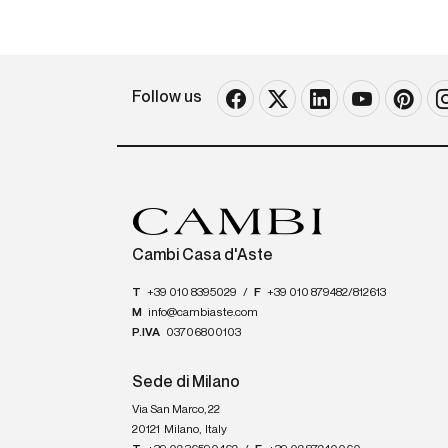
Follow us
Cambi Casa d'Aste
T
+39 010 8395029
/
F
+39 010 879482/812613
M
info@cambiaste.com
P.IVA
03706800103
Sede di Milano
Via San Marco, 22
20121
Milano
,
Italy