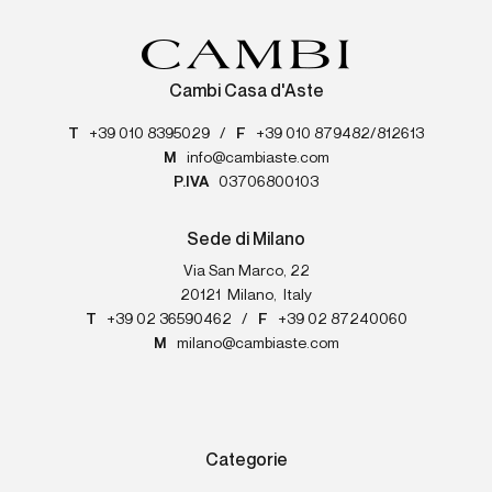
Cambi Casa d'Aste
T
+39 010 8395029
/
F
+39 010 879482/812613
M
info@cambiaste.com
P.IVA
03706800103
Sede di Milano
Via San Marco, 22
20121
Milano
,
Italy
T
+39 02 36590462
/
F
+39 02 87240060
M
milano@cambiaste.com
Categorie