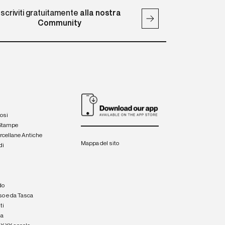
Iscriviti gratuitamente
alla nostra
Community
iosi
 Stampe
orcellane Antiche
Mappa del sito
di
a
e
do
so e da Tasca
ti
ca