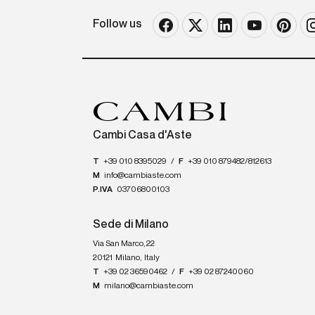
Follow us
Cambi Casa d'Aste
T
+39 010 8395029
/
F
+39 010 879482/812613
M
info@cambiaste.com
P.IVA
03706800103
Sede di Milano
Via San Marco, 22
20121
Milano
,
Italy
T
+39 02 36590462
/
F
+39 02 87240060
M
milano@cambiaste.com