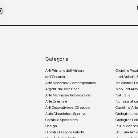
Categorie
Arti Primarie dell'Africa e
Gioielli e Prez
dell'Oceania
Libri Antichi,
Arte Moderna e Contemporanea
Maioliche e P
Argenti da Collezione
Mobili ed Arre
Arte Marinara e Imbarcazioni
Naturalia
Arte Orientale
Numismatic
Arti Decorative del XX secolo
Oggetti d'Art
Auto Classiche e Sportive
Orologi d'arre
Cornici e Specchiere
Orologi da Pol
Design
POP e Manifes
Dipinti e Disegni Antichi
Scultura Anti