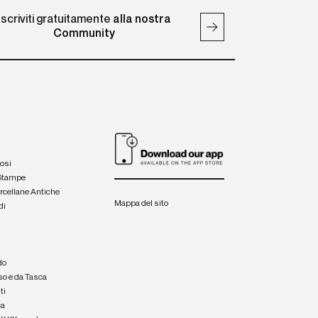
Iscriviti gratuitamente
alla nostra
Community
iosi
 Stampe
orcellane Antiche
Mappa del sito
di
a
e
do
so e da Tasca
ti
ca