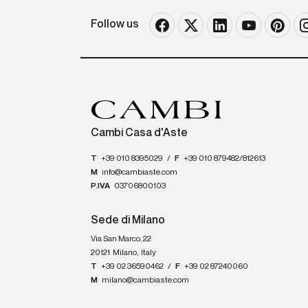
Follow us
Cambi Casa d'Aste
T
+39 010 8395029
/
F
+39 010 879482/812613
M
info@cambiaste.com
P.IVA
03706800103
Sede di Milano
Via San Marco, 22
20121
Milano
,
Italy
T
+39 02 36590462
/
F
+39 02 87240060
M
milano@cambiaste.com