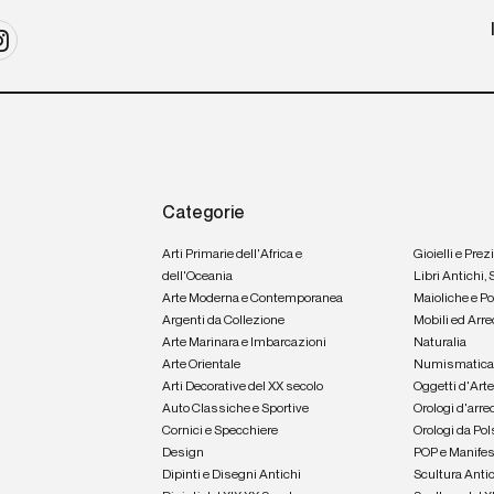
Categorie
Arti Primarie dell'Africa e
Gioielli e Prez
dell'Oceania
Libri Antichi,
Arte Moderna e Contemporanea
Maioliche e P
Argenti da Collezione
Mobili ed Arre
Arte Marinara e Imbarcazioni
Naturalia
Arte Orientale
Numismatic
Arti Decorative del XX secolo
Oggetti d'Art
Auto Classiche e Sportive
Orologi d'arre
Cornici e Specchiere
Orologi da Pol
Design
POP e Manifes
Dipinti e Disegni Antichi
Scultura Anti