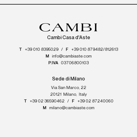
Cambi Casa d'Aste
T
+39 010 8395029
/
F
+39 010 879482/812613
M
info@cambiaste.com
P.IVA
03706800103
Sede di Milano
Via San Marco, 22
20121
Milano
,
Italy
T
+39 02 36590462
/
F
+39 02 87240060
M
milano@cambiaste.com