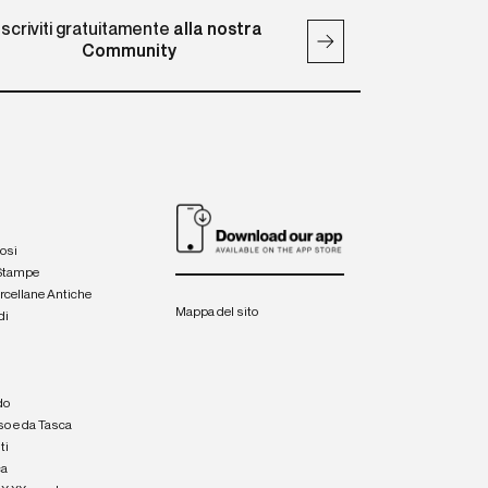
Iscriviti gratuitamente
alla nostra
Community
iosi
 Stampe
orcellane Antiche
Mappa del sito
di
a
e
do
so e da Tasca
ti
ca