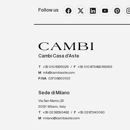
Follow us
Cambi Casa d'Aste
T
+39 010 8395029
/
F
+39 010 879482/812613
M
info@cambiaste.com
P.IVA
03706800103
Sede di Milano
Via San Marco, 22
20121
Milano
,
Italy
T
+39 02 36590462
/
F
+39 02 87240060
M
milano@cambiaste.com