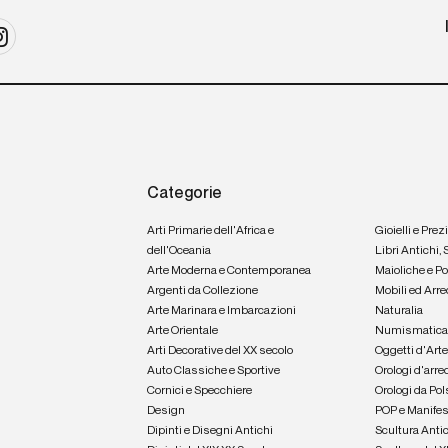
Categorie
Arti Primarie dell'Africa e
Gioielli e Prez
dell'Oceania
Libri Antichi,
Arte Moderna e Contemporanea
Maioliche e P
Argenti da Collezione
Mobili ed Arre
Arte Marinara e Imbarcazioni
Naturalia
Arte Orientale
Numismatic
Arti Decorative del XX secolo
Oggetti d'Art
Auto Classiche e Sportive
Orologi d'arre
Cornici e Specchiere
Orologi da Pol
Design
POP e Manifes
Dipinti e Disegni Antichi
Scultura Anti