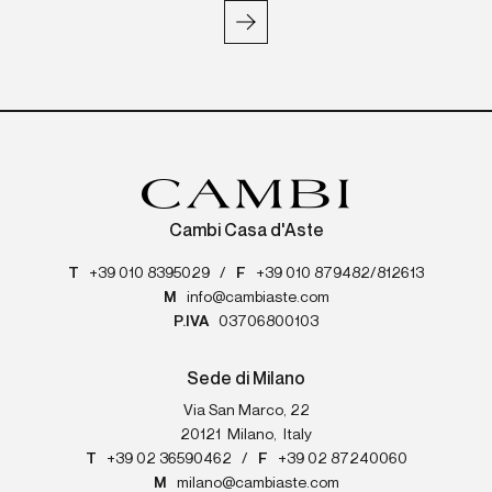
Cambi Casa d'Aste
T
+39 010 8395029
/
F
+39 010 879482/812613
M
info@cambiaste.com
P.IVA
03706800103
Sede di Milano
Via San Marco, 22
20121
Milano
,
Italy
T
+39 02 36590462
/
F
+39 02 87240060
M
milano@cambiaste.com