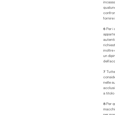
incassat
qualunq
confron
fornire 
6
Per i 
apparte
autenti
richies
inoltre
un dipi
dell’ac
7
Tutte
conside
nelle s
acclusi
a titolo
8
Per q
macchie,
per man