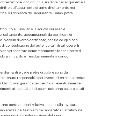
 di contestazione, con rinuncia sin d’ora dell’acquirente a
iritto dell’acquirente di agire direttamente nei
l
fi
ne, su richiesta dell’acquirente, Cambi potra`
attribuito e` vissuto e la scuola cui esso e`
o, solitamente, accompagnati da certi
fi
cati di
e. Nessun diverso certi
fi
cato, perizia od opinione,
 di contestazione dell’autenticita` di tali opere. E`
se siano presentate come meramente facenti parte di
icolo al riguardo e` esclusivamente a carico
 dei diamanti e delle pietre di colore sono da
 ritenuta responsabile per eventuali errori contenuti
La Cambi non garantisce i certi
fi
cati eventualmente
imenti ai risultati di tali esami potranno essere citati
ttano contestazioni relative a danni alla legatura,
ompletezza del testo e/o dell’apparato illustrativo; ne´
i successivi alla pubblicazione dell’opera.