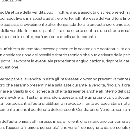
giudicazione.
so Direttore della vendita puo` inoltre, a sua assoluta discrezione ed in q
 consecutive o in risposta ad altre offerte nell’interesse del venditore fi
e qualsiasi provvedimento che ritenga adatto alle circostanze, come abbi
 della vendita. In caso di parita` tra una offerta scritta e una offerta in sa
tà tra offerte scritte, sarà preferita quella antecedente.
 un’offerta da remoto dovesse pervenire in sostanziale contestualità con i
n considerazione del possibile ritardo tecnico che può derivare dalla parte
 potra` revocare la eventuale precedente aggiudicazione, riaprire la ga
n questione.
partecipare alla vendita in asta gli interessati dovranno preventivamente (en
oro che saranno presenti nella sala aste durante la vendita,
fi
no a n. 1 or
are a Cambi la c.d. scheda di offerta (presente anche all’interno del catal
ove si svolgera` l’asta), allegando a questa anche un proprio valido docu
rta i partecipanti all’asta si obbligano irrevocabilmente ad acquistare i lott
amente anche il contenuto delle presenti Condizioni di Vendita, senza r
no dell’asta, prima dell’ingresso in sala, i clienti che intendono concorrere
ere l’apposito “numero personale” che verra` consegnato dal personale 