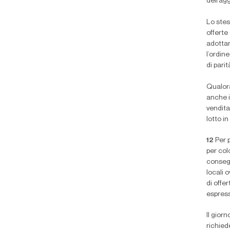
dell’ag
Lo stes
offerte
adottar
l’ordine
di pari
Qualora
anche i
vendita
lotto i
12
Per 
per col
consegn
locali 
di offe
espress
Il gior
richied