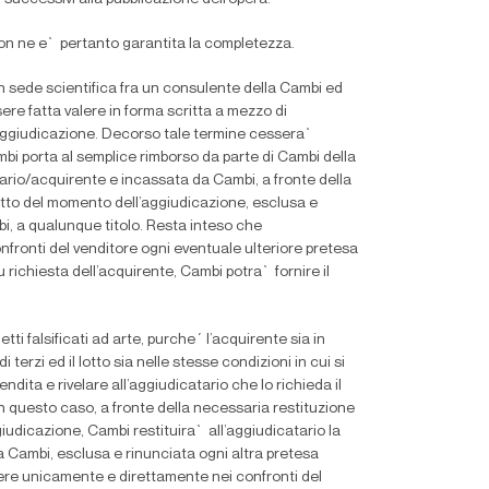
 non ne e` pertanto garantita la completezza.
n sede scientifica fra un consulente della Cambi ed
ere fatta valere in forma scritta a mezzo di
l’aggiudicazione. Decorso tale termine cessera`
i porta al semplice rimborso da parte di Cambi della
catario/acquirente e incassata da Cambi, a fronte della
ritto del momento dell’aggiudicazione, esclusa e
bi, a qualunque titolo. Resta inteso che
nfronti del venditore ogni eventuale ulteriore pretesa
u richiesta dell’acquirente, Cambi potra` fornire il
tti falsi
fi
cati ad arte, purche´ l’acquirente sia in
 terzi ed il lotto sia nelle stesse condizioni in cui si
ndita e rivelare all’aggiudicatario che lo richieda il
 questo caso, a fronte della necessaria restituzione
iudicazione, Cambi restituira` all’aggiudicatario la
 da Cambi, esclusa e rinunciata ogni altra pretesa
lere unicamente e direttamente nei confronti del