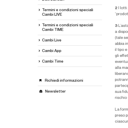
2
I lot
Termini e condizioni speciali
“prodot
Cambi LIVE
Termini e condizioni speciali
3
L’ast
Cambi TIME
a dispo
(tale s
Cambi Live
abbia i
il tipo
Cambi App
gli effe
Cambi Time
eventual
alla ma
liberan
potrann
Richiedi informazioni
parteci
Newsletter
sua
fi
du
rischio
La form
preso p
ciascun