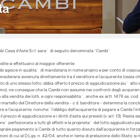
ta
i Casa d’Aste S.r.l. sara` di seguito denominata “Cambi”.
dite si effettuano al maggior offerente.
i agisce in qualita` di mandataria in nome proprio e per conto di ciascun v
nsiderarsi avvenuta direttamente tra il venditore e l’acquirente (ossia ch
sto di uno stesso lotto, abbia offerto il prezzo di aggiudicazione piu` alto 
o); ne consegue che la Cambi non assume nei confronti degli acquirenti 
 alla vendita dei lotti, e ogni responsabilita`, anche ex artt. 1476 ss. cod. c
i martello del Direttore della vendita - c.d. banditore - determina la concl
re e l’acquirente, nonche´ l’obbligo dell’acquirente di pagare a Cambi l’i
 il prezzo di aggiudicazione e i diritti d’asta qui previsti (v. art. 13). Res
ra` perfezionata a tutti gli effetti e la proprieta` del lotto aggiudicato 
tegrale pagamento a Cambi di tutto quanto dovuto dall’acquirente in forza 
zioni di cui al D.Lgs. n. 42/04, anche in tema di prelazione dello Stato; si r