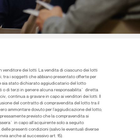
enditore dei lotti. La vendita di ciascuno dei lotti
i, tra i soggetti che abbiano presentato offerte per
e sia stato dichiarato aggiudicatario del lotto
o di terzi in genere alcuna responsabilita` diretta
iv., continua a gravare in capo ai venditori dei lotti. Il
usione del contratto di compravendita del lotto tra il
ntero ammontare dovuto per l’aggiudicazione del lotto,
ta espressamente previsto che la compravendita si
passera` in capo all’acquirente solo a seguito
delle presenti condizioni (salvo le eventuali diverse
invia anche al successivo art. 15).