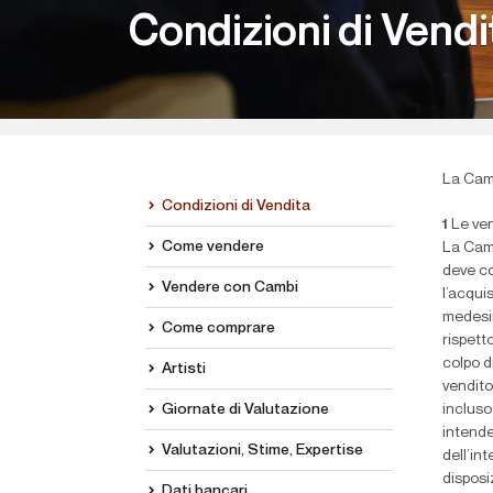
Condizioni di Vendi
La Camb
Condizioni di Vendita
1
Le ven
Come vendere
La Camb
deve co
Vendere con Cambi
l’acqui
medesim
Come comprare
rispetto
colpo d
Artisti
vendito
Giornate di Valutazione
incluso
intende
Valutazioni, Stime, Expertise
dell’in
disposi
Dati bancari