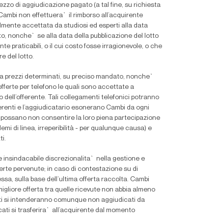
prezzo di aggiudicazione pagato (a tal
fi
ne, su richiesta
 Cambi non effettuera` il rimborso all’acquirente
lmente accettata da studiosi ed esperti alla data
to, nonche` se alla data della pubblicazione del lotto
nte praticabili, o il cui costo fosse irragionevole, o che
 del lotto.
e a prezzi determinati, su preciso mandato, nonche`
offerte per telefono le quali sono accettate a
o dell’offerente. Tali collegamenti telefonici potranno
offerenti e l’aggiudicatario esonerano Cambi da ogni
e possano non consentire la loro piena partecipazione
emi di linea, irreperibilità - per qualunque causa) e
i.
a e insindacabile discrezionalita` nella gestione e
fferte pervenute; in caso di contestazione su di
ssa, sulla base dell’ultima offerta raccolta. Cambi
a migliore offerta tra quelle ricevute non abbia almeno
lotti si intenderanno comunque non aggiudicati da
icati si trasferira` all’acquirente dal momento