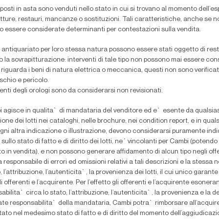
ti posti in asta sono venduti nello stato in cui si trovano al momento dell’
otture, restauri, mancanze o sostituzioni. Tali caratteristiche, anche se
 essere considerate determinanti per contestazioni sulla vendita.
di antiquariato per loro stessa natura possono essere stati oggetto di rest
 la sovrapitturazione: interventi di tale tipo non possono mai essere consi
riguarda i beni di natura elettrica o meccanica, questi non sono verificat
ischio e pericolo.
enti degli orologi sono da considerarsi non revisionati.
 agisce in qualita` di mandataria del venditore ed e` esente da qualsiasi
one dei lotti nei cataloghi, nelle brochure, nei condition report, e in qualsi
ni altra indicazione o illustrazione, devono considerarsi puramente indic
 sullo stato di fatto e di diritto dei lotti, ne´ vincolanti per Cambi (poten
to in vendita), e non possono generare af
fi
damento di alcun tipo negli of
a responsabile di errori ed omissioni relativi a tali descrizioni e la stessa 
o, l’attribuzione, l’autenticita`, la provenienza dei lotti, il cui unico gar
li offerenti e l’acquirente. Per l’effetto gli offerenti e l’acquirente es
abilita` circa lo stato, l’attribuzione, l’autenticita`, la provenienza e la d
te responsabilita` della mandataria, Cambi potra` rimborsare all’acquire
ato nel medesimo stato di fatto e di diritto del momento dell’aggiudicazi