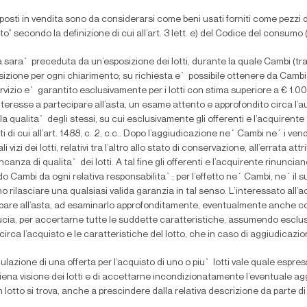
ti posti in vendita sono da considerarsi come beni usati forniti come pezzi 
to” secondo la de
fi
nizione di cui all’art. 3 lett. e) del Codice del consumo
a sara` preceduta da un’esposizione dei lotti, durante la quale Cambi (trami
sizione per ogni chiarimento; su richiesta e` possibile ottenere da Cambi 
ervizio e` garantito esclusivamente per i lotti con stima superiore a
€
1.00
nteresse a partecipare all’asta, un esame attento e approfondito circa l’a
 e la qualita` degli stessi, su cui esclusivamente gli offerenti e l’acquire
tti di cui all’art. 1488, c. 2, c.c.. Dopo l’aggiudicazione ne´ Cambi ne´ i ve
i vizi dei lotti, relativi tra l’altro allo stato di conservazione, all’errata at
ncanza di qualita` dei lotti. A tal
fi
ne gli offerenti e l’acquirente rinuncian
do Cambi da ogni relativa responsabilita`; per l’effetto ne´ Cambi, ne´ il s
o rilasciare una qualsiasi valida garanzia in tal senso. L’interessato all’ac
pare all’asta, ad esaminarlo approfonditamente, eventualmente anche con
cia, per accertarne tutte le suddette caratteristiche, assumendo esclus
 circa l’acquisto e le caratteristiche del lotto, che in caso di aggiudicaz
ulazione di una offerta per l’acquisto di uno o piu` lotti vale quale espre
iena visione dei lotti e di accettarne incondizionatamente l’eventuale aggiu
 lotto si trova, anche a prescindere dalla relativa descrizione da parte d