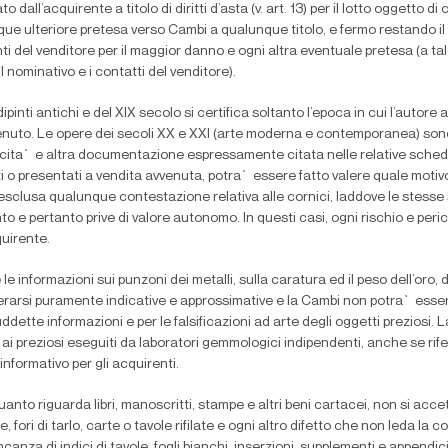
o dall’acquirente a titolo di diritti d’asta (v. art. 13) per il lotto oggetto
ue ulteriore pretesa verso Cambi a qualunque titolo, e fermo restando il d
ti del venditore per il maggior danno e ogni altra eventuale pretesa (a ta
il nominativo e i contatti del venditore).
dipinti antichi e del XIX secolo si certi
fi
ca soltanto l’epoca in cui l’autore 
nuto. Le opere dei secoli XX e XXI (arte moderna e contemporanea) son
cita` e altra documentazione espressamente citata nelle relative sched
ti o presentati a vendita avvenuta, potra` essere fatto valere quale motivo
 esclusa qualunque contestazione relativa alle cornici, laddove le stes
nto e pertanto prive di valore autonomo. In questi casi, ogni rischio e per
quirente.
 le informazioni sui punzoni dei metalli, sulla caratura ed il peso dell’oro,
rarsi puramente indicative e approssimative e la Cambi non potra` essere
uddette informazioni e per le falsi
fi
cazioni ad arte degli oggetti preziosi. 
 ai preziosi eseguiti da laboratori gemmologici indipendenti, anche se rifer
 informativo per gli acquirenti.
uanto riguarda libri, manoscritti, stampe e altri beni cartacei, non si acce
 fori di tarlo, carte o tavole ri
fi
late e ogni altro difetto che non leda la c
canza di indici di tavole, fogli bianchi, inserzioni, supplementi e appendic