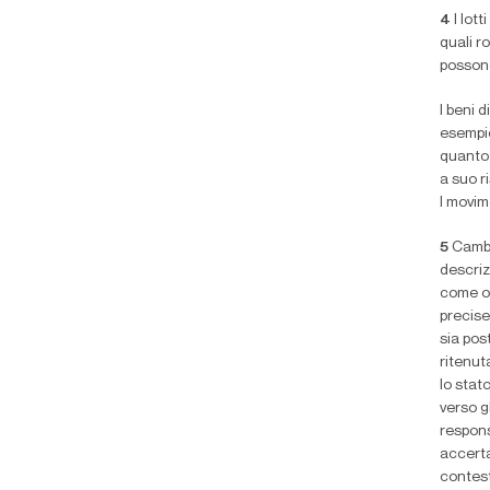
4
I lot
quali r
possono
I beni 
esempio
quanto 
a suo r
I movim
5
Cambi
descrizi
come og
precise
sia pos
ritenut
lo stat
verso g
respons
accerta
contest