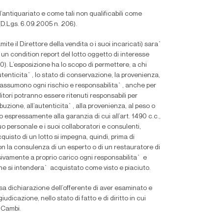
d’antiquariato e come tali non quali
fi
cabili come
 (D.Lgs. 6.09.2005 n. 206).
te il Direttore della vendita o i suoi incaricati) sara`
un condition report del lotto oggetto di interesse
0). L’esposizione ha lo scopo di permettere, a chi
utenticita`, lo stato di conservazione, la provenienza,
nte assumono ogni rischio e responsabilita`, anche per
nditori potranno essere ritenuti responsabili per
tribuzione, all’autenticita`, alla provenienza, al peso o
o espressamente alla garanzia di cui all’art. 1490 c.c.,
uo personale e i suoi collaboratori e consulenti,
quisto di un lotto si impegna, quindi, prima di
 la consulenza di un esperto o di un restauratore di
ivamente a proprio carico ogni responsabilita` e
ione si intendera` acquistato come visto e piaciuto.
ssa dichiarazione dell’offerente di aver esaminato e
dicazione, nello stato di fatto e di diritto in cui
i Cambi.