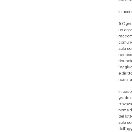
In asse
9
Ogni 
un espe
raccoma
comunqu
sola so
necessa
rinunci
l’aggiu
e dirit
nominat
In caso
grado di
trovava
nome de
del lot
sola so
dell’ag