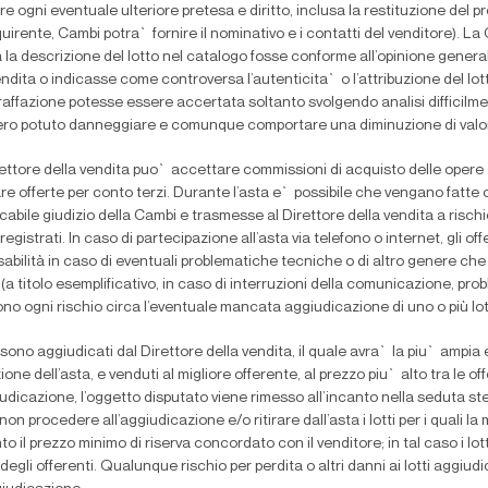
re ogni eventuale ulteriore pretesa e diritto, inclusa la restituzione del 
quirente, Cambi potra` fornire il nominativo e i contatti del venditore). La
 la descrizione del lotto nel catalogo fosse conforme all’opinione genera
endita o indicasse come controversa l’autenticita` o l’attribuzione del lot
raffazione potesse essere accertata soltanto svolgendo analisi dif
fi
cilme
ro potuto danneggiare e comunque comportare una diminuzione di valore
irettore della vendita puo` accettare commissioni di acquisto delle oper
re offerte per conto terzi. Durante l’asta e` possibile che vengano fatte 
cabile giudizio della Cambi e trasmesse al Direttore della vendita a rischi
registrati. In caso di partecipazione all’asta via telefono o internet, gli 
abilità in caso di eventuali problematiche tecniche o di altro genere ch
 (a titolo esempli
fi
cativo, in caso di interruzioni della comunicazione, probl
o ogni rischio circa l’eventuale mancata aggiudicazione di uno o più lott
ti sono aggiudicati dal Direttore della vendita, il quale avra` la piu` ampi
one dell’asta, e venduti al migliore offerente, al prezzo piu` alto tra le o
udicazione, l’oggetto disputato viene rimesso all’incanto nella seduta ste
non procedere all’aggiudicazione e/o ritirare dall’asta i lotti per i quali l
to il prezzo minimo di riserva concordato con il venditore; in tal caso i 
degli offerenti. Qualunque rischio per perdita o altri danni ai lotti aggiud