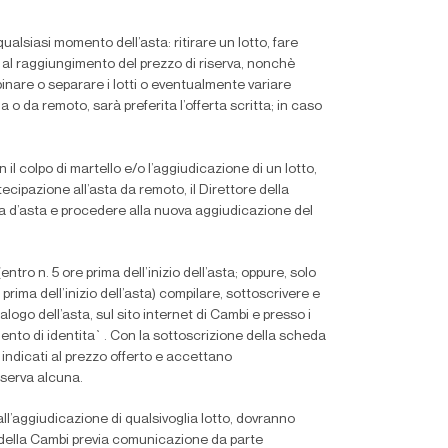
ualsiasi momento dell’asta: ritirare un lotto, fare
no al raggiungimento del prezzo di riserva, nonchè
nare o separare i lotti o eventualmente variare
la o da remoto, sarà preferita l’offerta scritta; in caso
l colpo di martello e/o l’aggiudicazione di un lotto,
cipazione all’asta da remoto, il Direttore della
ra d’asta e procedere alla nuova aggiudicazione del
tro n. 5 ore prima dell’inizio dell’asta; oppure, solo
a prima dell’inizio dell’asta) compilare, sottoscrivere e
ogo dell’asta, sul sito internet di Cambi e presso i
mento di identita`. Con la sottoscrizione della scheda
i indicati al prezzo offerto e accettano
iserva alcuna.
 all’aggiudicazione di qualsivoglia lotto, dovranno
della Cambi previa comunicazione da parte