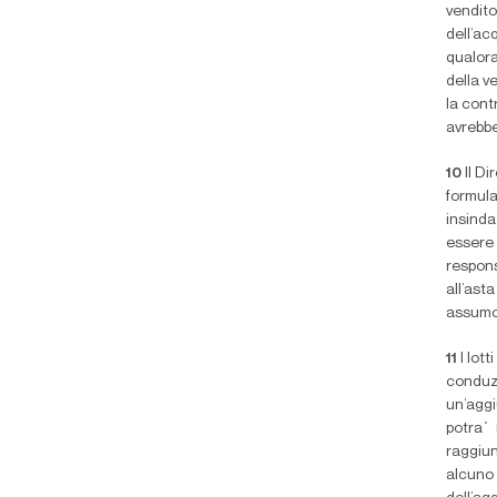
vendito
dell’ac
qualora
della v
la cont
avrebbe
10
Il D
formula
insinda
essere 
respons
all’asta
assumon
11
I lot
conduzi
un’aggi
potra` 
raggiun
alcuno 