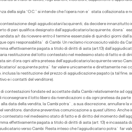
nza della sigla “O.C.” si intende che l’opera non e` stata collazionata e
contestazione degli aggiudicatari/acquirenti, da decidere innanzitutto i
rto di pari qualifica designato dall’aggiudicatario/acquirente, dovra` ess
ndata a/r da ricevere entro il termine essenziale di quindici giorni dal
e ogni responsabilita` di Cambi. Un reclamo riconosciuto valido da Camb
mma effettivamente pagata a titolo di diritti di asta (art.13) dall’aggiudi
ria restituzione del lotto contestato nel medesimo stato di fatto e di di
ata sin d’ora ogni altra pretesa dell’aggiudicatario/acquirente verso Cam
dicatario/ acquirente potra` far valere unicamente e direttamente nei co
to, inclusa la restituzione del prezzo di aggiudicazione pagato (a tal fine, s
ivo e i contatti del venditore).
 di contestazioni fondate ed accettate dalla Cambi relativamente ad ogge
 riconsegnare il lotto libero da rivendicazioni o da ogni pretesa da parte di
 alla data della vendita, la Cambi potra`, a sua discrezione, annullare la ve
l venditore, dandone preventiva comunicazione a quest’ultimo. Anche in
to contestato nel medesimo stato di fatto e di diritto del momento dell’agg
mma effettivamente pagata a titolo di diritti di asta (art. 13) e incassata
giudicatario verso Cambi. Resta inteso che l’aggiudicatario potra` far va