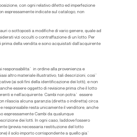
esposizione, con ogni relativo difetto ed imperfezione
 non espressamente indicate sul catalogo, non
auri o sottoposti a modifiche di vario genere, quale ad
derati vizi occulti o contraffazione di un lotto. Per
i prima della vendita e sono acquistati dall’acquirente
 responsabilita` in ordine alla provenienza e
asi altro materiale illustrativo; tali descrizioni, cosi`
ative (ai soli
fi
ni della identi
fi
cazione dei lotti), e non
do anche essere oggetto di revisione prima che il lotto
ferenti e nell’acquirente. Cambi non potra` essere
non rilascia alcuna garanzia (diretta o indiretta) circa
ante e responsabile resta unicamente il venditore, anche
onerano espressamente Cambi da qualunque
escrizione dei lotti. In ogni caso, laddove fossero
nte (previa necessaria restituzione del lotto
one) il solo importo corrispondente a quello gia`