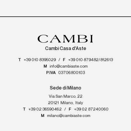
Cambi Casa d'Aste
T
+39 010 8395029
/
F
+39 010 879482/812613
M
info@cambiaste.com
P.IVA
03706800103
Sede di Milano
Via San Marco, 22
20121
Milano
,
Italy
T
+39 02 36590462
/
F
+39 02 87240060
M
milano@cambiaste.com