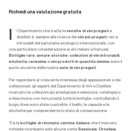
Richiedi una valutazione gratuita
I
l Dipartimento che tratta le
vendite di vini pregiati
e
distillati è sempre alla ricerca dei
vini più pregiati
, rari e
introvabili del panorama enologico internazionale, con
una particolare considerazione ai vini italiani e francesi.
Bottiglie rare
,
annate storiche
,
collezioni di vini introvabili
,
etichette rarissime
e
vini prodotti in quantità minime
sono il
punto vincente delle nostre
aste di vini pregiati
.
Per rispondere al crescente interesse degli appassionati e dei
collezionisti, gli esperti del Dipartimento di Vini e Distillati
ricercano le collezioni più prestigiose e seleziona, catalogano
e descrivono con minuziosità tutte le bottiglie, controllando il
luogo dove sono state custodite, il livello, le capsule e le
etichette per comprenderne lo stato di conservazione.
Tra le
bottiglie di rinomate cantine italiane
che il mercato
richiede ricordiamo solo alcune come
Sassicaia
,
Ornellaia
,