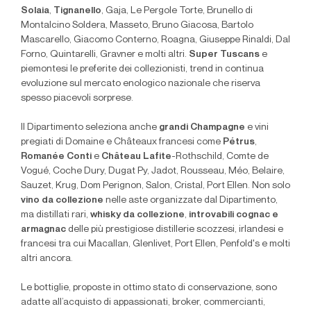
Solaia
,
Tignanello
, Gaja, Le Pergole Torte, Brunello di
Montalcino Soldera, Masseto, Bruno Giacosa, Bartolo
Mascarello, Giacomo Conterno, Roagna, Giuseppe Rinaldi, Dal
Forno, Quintarelli, Gravner e molti altri.
Super Tuscans
e
piemontesi le preferite dei collezionisti, trend in continua
evoluzione sul mercato enologico nazionale che riserva
spesso piacevoli sorprese.
Il Dipartimento seleziona anche
grandi Champagne
e vini
pregiati di Domaine e Châteaux francesi come
Pétrus
,
Romanée Conti
e
Château Lafite
-Rothschild, Comte de
Vogué, Coche Dury, Dugat Py, Jadot, Rousseau, Méo, Belaire,
Sauzet, Krug, Dom Perignon, Salon, Cristal, Port Ellen. Non solo
vino da collezione
nelle aste organizzate dal Dipartimento,
ma distillati rari,
whisky da collezione
,
introvabili cognac e
armagnac
delle più prestigiose distillerie scozzesi, irlandesi e
francesi tra cui Macallan, Glenlivet, Port Ellen, Penfold's e molti
altri ancora.
Le bottiglie, proposte in ottimo stato di conservazione, sono
adatte all’acquisto di appassionati, broker, commercianti,