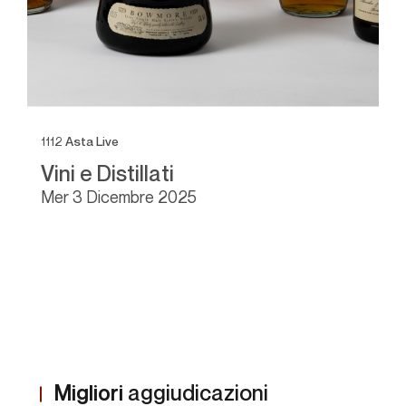
1112
Asta Live
1
a
Vini e Distillati
W
mer
3 Dicembre 2025
Migliori
aggiudicazioni