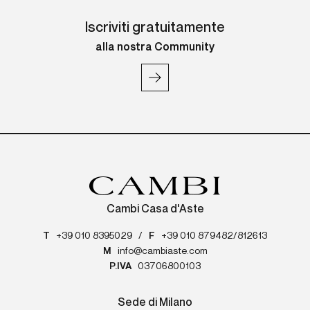
Iscriviti gratuitamente
alla nostra Community
Cambi Casa d'Aste
T
+39 010 8395029
/
F
+39 010 879482/812613
M
info@cambiaste.com
P.IVA
03706800103
Sede di Milano