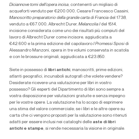
Diciannove tomi dell'opera incisa
, contenenti un migliaio di
acqueforti venduto per €200.000, Cesare Francesco Cassini,
Manoscritto preparatorio della grande carta di Francia
del 1738,
venduto a €67.000, Albrecht Durer,
Melancolia I
del 1514,
incisione considerata come uno dei risultati più compiuti del
lavoro di Albrecht Durer come incisore, aggiudicata a
€42.600 e la prima edizione del capolavoro
I Promessi Sposi
di
Alessandro Manzoni, opera in tre volumi conservata in scatola
e con le brossure originali, aggiudicata a €23.850.
Siete in possesso di
libri antichi
, manoscritti, prime edizioni,
atlanti geografici, incunaboli autografi che volete vendere?
Desiderate ricevere una valutazione per libri in vostro
possesso? Gli esperti del Dipartimento di libri sono sempre a
vostra disposizione per valutazioni gratuite e senza impegno
per le vostre opere. La valutazione ha lo scopo di esprimere
una stima del valore commerciale; se i libri e le altre opere su
carta che ci vengono proposti per la valutazione sono ritenuti
adatti per essere inclusi nei cataloghi delle
aste di libri
antichi e stampe
, si rende necessaria la visione in originale.