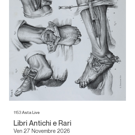
1153
Asta Live
11
Libri Antichi e Rari
L
ven
27 Novembre 2026