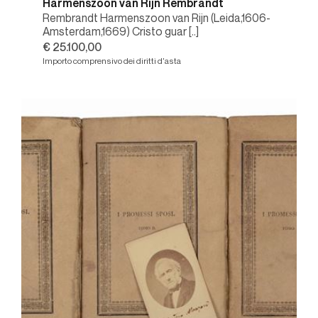
Harmenszoon van Rijn Rembrandt
Rembrandt Harmenszoon van Rijn (Leida,1606-
Amsterdam,1669) Cristo guar [..]
€ 25.100,00
Importo comprensivo dei diritti d'asta