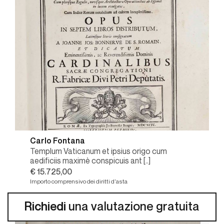
Carlo Fontana
Templum Vaticanum et ipsius origo cum
aedificiis maximè conspicuis ant [..]
€ 15.725,00
Importo comprensivo dei diritti d'asta
Richiedi
una valutazione gratuita