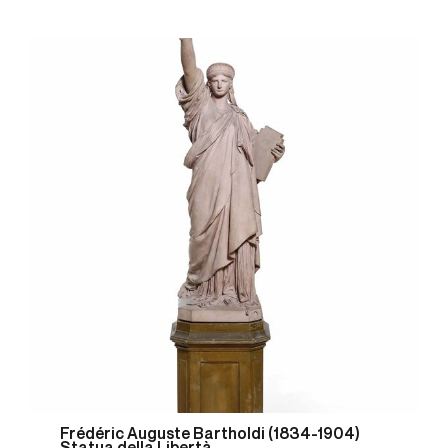
Frédéric Auguste Bartholdi (1834-1904)