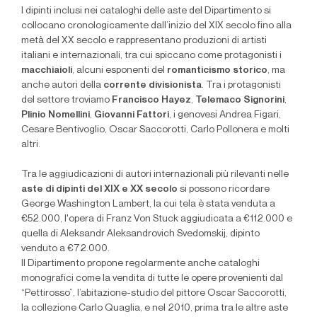
I dipinti inclusi nei cataloghi delle aste del Dipartimento si
collocano cronologicamente dall’inizio del XIX secolo fino alla
metà del XX secolo e rappresentano produzioni di artisti
italiani e internazionali, tra cui spiccano come protagonisti i
macchiaioli
, alcuni esponenti del
romanticismo storico
, ma
anche autori della
corrente divisionista
. Tra i protagonisti
del settore troviamo
Francisco Hayez
,
Telemaco Signorini
,
Plinio Nomellini
,
Giovanni Fattori
, i genovesi Andrea Figari,
Cesare Bentivoglio, Oscar Saccorotti, Carlo Pollonera e molti
altri.
Tra le aggiudicazioni di autori internazionali più rilevanti nelle
aste di dipinti del XIX e XX secolo
si possono ricordare
George Washington Lambert, la cui tela è stata venduta a
€52.000, l'opera di Franz Von Stuck aggiudicata a €112.000 e
quella di Aleksandr Aleksandrovich Svedomskij, dipinto
venduto a €72.000.
Il Dipartimento propone regolarmente anche cataloghi
monografici come la vendita di tutte le opere provenienti dal
“Pettirosso”, l’abitazione-studio del pittore Oscar Saccorotti,
la collezione Carlo Quaglia, e nel 2010, prima tra le altre aste