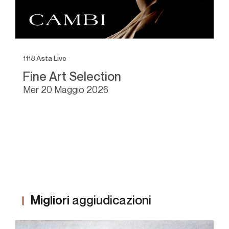
1118
Asta Live
1
Fine Art Selection
D
S
mer
20 Maggio 2026
Migliori
aggiudicazioni