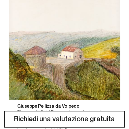
Giuseppe Pellizza da Volpedo
Ricovero N.2 del Penice o La cantoniera al
Richiedi
passo del Penice
una valutazione gratuita
€ 47.600,00