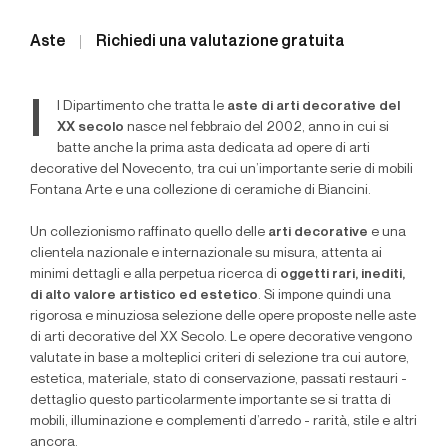
Aste
Richiedi una valutazione gratuita
I
l Dipartimento che tratta le
aste di arti decorative del
XX secolo
nasce nel febbraio del 2002, anno in cui si
batte anche la prima asta dedicata ad opere di arti
decorative del Novecento, tra cui un’importante serie di mobili
Fontana Arte e una collezione di ceramiche di Biancini.
Un collezionismo raffinato quello delle
arti decorative
e una
clientela nazionale e internazionale su misura, attenta ai
minimi dettagli e alla perpetua ricerca di
oggetti rari, inediti,
di alto valore artistico ed estetico
. Si impone quindi una
rigorosa e minuziosa selezione delle opere proposte nelle aste
di arti decorative del XX Secolo. Le opere decorative vengono
valutate in base a molteplici criteri di selezione tra cui autore,
estetica, materiale, stato di conservazione, passati restauri -
dettaglio questo particolarmente importante se si tratta di
mobili, illuminazione e complementi d’arredo - rarità, stile e altri
ancora.