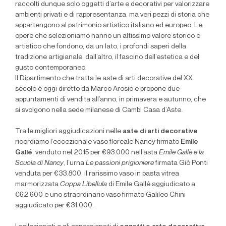
raccolti dunque solo oggetti d’arte e decorativi per valorizzare
ambienti privati e di rappresentanza, ma veri pezzi di storia che
appartengono al patrimonio artistico italiano ed europeo. Le
opere che selezioniamo hanno un altissimo valore storico e
artistico che fondono, da un lato, i profondi saperi della
tradizione artigianale, dall’altro, il fascino dell’estetica e del
gusto contemporaneo.
Il Dipartimento che tratta le aste di arti decorative del XX
secolo è oggi diretto da Marco Arosio e propone due
appuntamenti di vendita all’anno, in primavera e autunno, che
si svolgono nella sede milanese di Cambi Casa d’Aste.
Tra le migliori aggiudicazioni nelle
aste di arti decorative
ricordiamo l’eccezionale vaso floreale Nancy firmato
Emile
Gallé
, venduto nel 2015 per €93.000 nell’asta
Emile Gallè e la
Scuola di Nancy
, l’urna
Le passioni prigioniere
firmata Giò Ponti
venduta per €33.800, il rarissimo vaso in pasta vitrea
marmorizzata
Coppa Libellula
di Emile Gallé aggiudicato a
€62.600 e uno straordinario vaso firmato Galileo Chini
aggiudicato per €31.000.