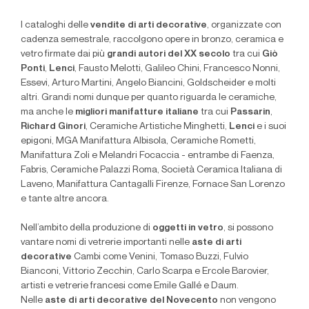
I cataloghi delle
vendite di arti decorative
, organizzate con
cadenza semestrale, raccolgono opere in bronzo, ceramica e
vetro firmate dai più
grandi autori del XX secolo
tra cui
Giò
Ponti
,
Lenci
, Fausto Melotti, Galileo Chini, Francesco Nonni,
Essevi, Arturo Martini, Angelo Biancini, Goldscheider e molti
altri. Grandi nomi dunque per quanto riguarda le ceramiche,
ma anche le
migliori manifatture italiane
tra cui
Passarin
,
Richard Ginori
, Ceramiche Artistiche Minghetti,
Lenci
e i suoi
epigoni, MGA Manifattura Albisola, Ceramiche Rometti,
Manifattura Zoli e Melandri Focaccia - entrambe di Faenza,
Fabris, Ceramiche Palazzi Roma, Società Ceramica Italiana di
Laveno, Manifattura Cantagalli Firenze, Fornace San Lorenzo
e tante altre ancora.
Nell’ambito della produzione di
oggetti in vetro
, si possono
vantare nomi di vetrerie importanti nelle
aste di arti
decorative
Cambi come Venini, Tomaso Buzzi, Fulvio
Bianconi, Vittorio Zecchin, Carlo Scarpa e Ercole Barovier,
artisti e vetrerie francesi come Emile Gallé e Daum.
Nelle
aste di arti decorative del Novecento
non vengono