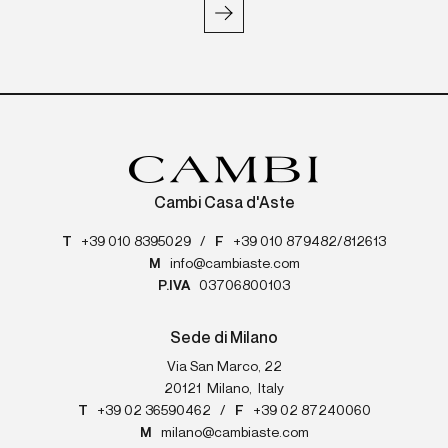
Cambi Casa d'Aste
T
+39 010 8395029
/
F
+39 010 879482/812613
M
info@cambiaste.com
P.IVA
03706800103
Sede di Milano
Via San Marco, 22
20121
Milano
,
Italy
T
+39 02 36590462
/
F
+39 02 87240060
M
milano@cambiaste.com