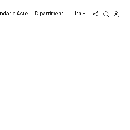
ndario Aste
Dipartimenti
Ita
Valutazione Albert Brenet
Possiedi un'opera di Albert
Brenet da vendere? Richiedi una
stima gratuita e confidenziale.
Cambi Casa d'Aste può assisterti attraverso
l'intero processo di vendita all'asta dei beni in
tuo possesso, per valorizzarli al massimo.
RICHIEDI UNA VALUTAZIONE