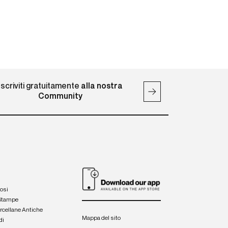
Iscriviti gratuitamente
alla nostra
Community
iosi
 Stampe
orcellane Antiche
Mappa del sito
di