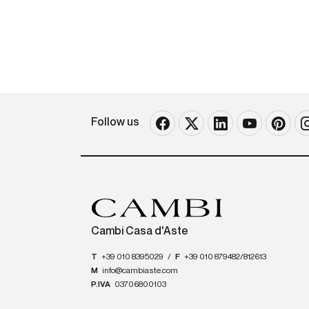
Follow us
Cambi Casa d'Aste
T
+39 010 8395029
/
F
+39 010 879482/812613
M
info@cambiaste.com
P.IVA
03706800103