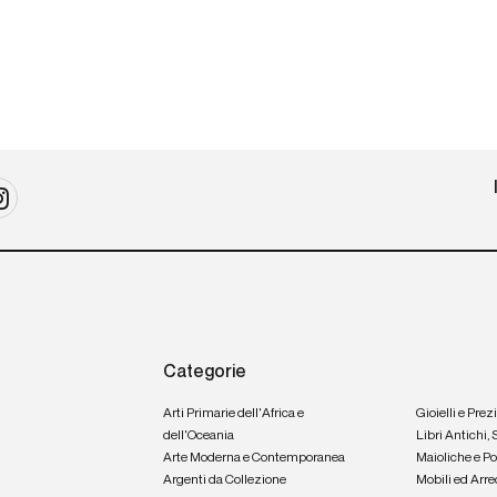
Categorie
Arti Primarie dell'Africa e
Gioielli e Prez
dell'Oceania
Libri Antichi,
Arte Moderna e Contemporanea
Maioliche e P
Argenti da Collezione
Mobili ed Arre