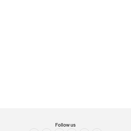
Alberto Bragaglia
Senza titolo
firmato in basso a destra tecnica mista su carta
applicata su tela cm 49X72
Follow us