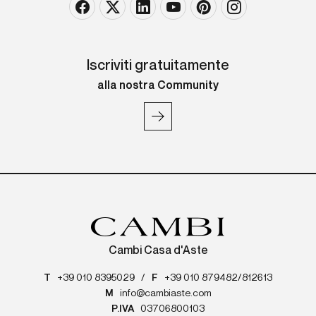
Iscriviti gratuitamente
alla nostra Community
Cambi Casa d'Aste
T
+39 010 8395029
/
F
+39 010 879482/812613
M
info@cambiaste.com
P.IVA
03706800103