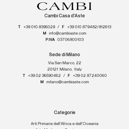
Cambi Casa d'Aste
T
+39 010 8395029
/
F
+39 010 879482/812613
M
info@cambiaste.com
P.IVA
03706800103
Sede di Milano
Via San Marco, 22
20121
Milano
,
Italy
T
+39 02 36590462
/
F
+39 02 87240060
M
milano@cambiaste.com
Categorie
Arti Primarie dell'Africa e dell'Oceania