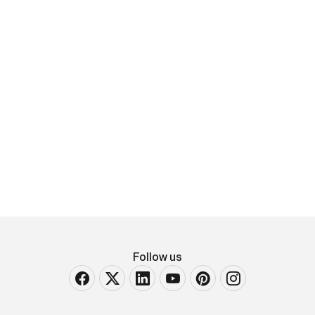
Angelo Mangiarotti e Chiara
Pampo
Grande tavolo.
Base in bronzo e piano in marmo. Marchio incusso.
Prod. Skipper, Italia, 1984
Follow us