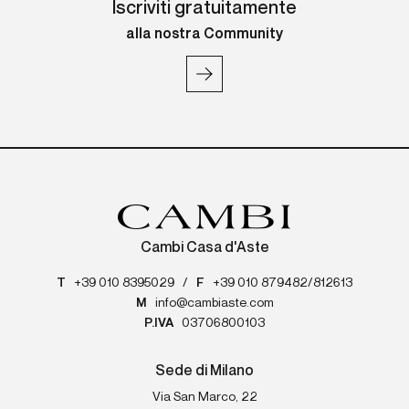
Iscriviti gratuitamente
alla nostra Community
Cambi Casa d'Aste
T
+39 010 8395029
/
F
+39 010 879482/812613
M
info@cambiaste.com
P.IVA
03706800103
Sede di Milano
Via San Marco, 22