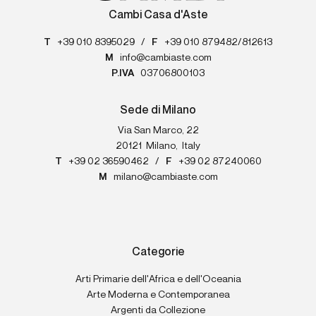
Cambi Casa d'Aste
T
+39 010 8395029
/
F
+39 010 879482/812613
M
info@cambiaste.com
P.IVA
03706800103
Sede di Milano
Via San Marco, 22
20121
Milano
,
Italy
T
+39 02 36590462
/
F
+39 02 87240060
M
milano@cambiaste.com
Categorie
Arti Primarie dell'Africa e dell'Oceania
Arte Moderna e Contemporanea
Argenti da Collezione