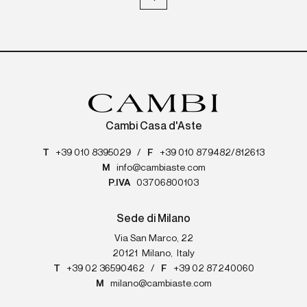
Cambi Casa d'Aste
T
+39 010 8395029
/
F
+39 010 879482/812613
M
info@cambiaste.com
P.IVA
03706800103
Sede di Milano
Via San Marco, 22
20121
Milano
,
Italy
T
+39 02 36590462
/
F
+39 02 87240060
M
milano@cambiaste.com