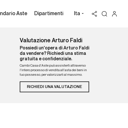
ndario Aste
Dipartimenti
Ita
Valutazione Arturo Faldi
Possiedi un'opera di Arturo Faldi
da vendere? Richiedi una stima
gratuita e confidenziale.
Cambi Casa d'Aste può assisterti attraverso
l'intero processo di vendita all'asta dei beni in
tuo possesso, per valorizzarli al massimo.
RICHIEDI UNA VALUTAZIONE