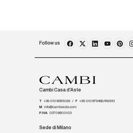
Follow us
Cambi Casa d'Aste
T
+39 010 8395029
/
F
+39 010 879482/812613
M
info@cambiaste.com
P.IVA
03706800103
Sede di Milano