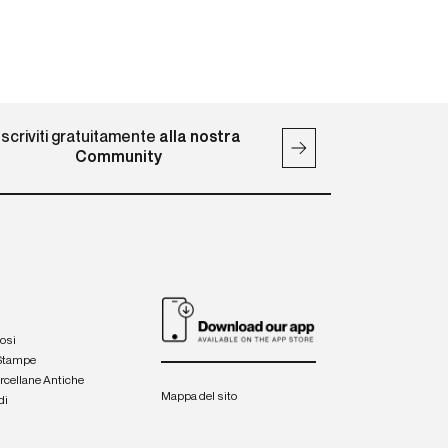
Iscriviti gratuitamente
alla nostra
Community
iosi
 Stampe
orcellane Antiche
Mappa del sito
di
a