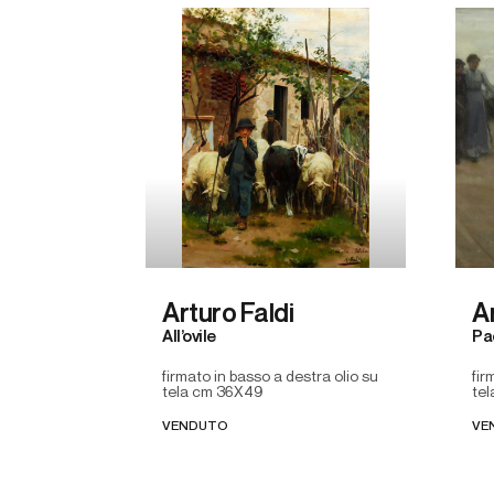
Arturo Faldi
A
All’ovile
Pa
firmato in basso a destra olio su
fir
tela cm 36X49
te
VENDUTO
VE