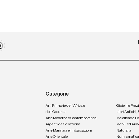
Categorie
Arti Primarie dell'Africa e
Gioielli e Prez
dell'Oceania
Libri Antichi,
Arte Moderna e Contemporanea
Maioliche e P
Argenti da Collezione
Mobili ed Arre
Arte Marinara e Imbarcazioni
Naturalia
Arte Orientale
Numismatic