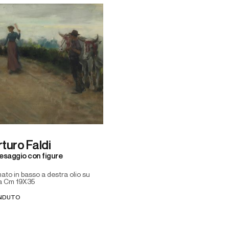
rturo Faldi
esaggio con figure
mato in basso a destra olio su
la Cm 19X35
NDUTO