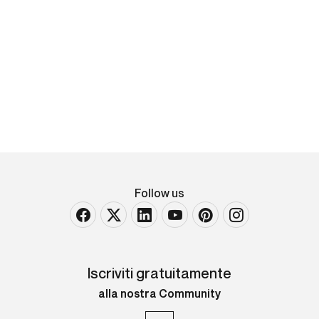
Atelier Biagetti
Parabola Italiana
Copper lamp with miniature oil of an Italian landscape
painted by Laura Baldassari. 100-200 W light bulb
switch and fabric [..]
Follow us
Iscriviti gratuitamente
alla nostra Community