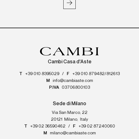
Cambi Casa d'Aste
T
+39 010 8395029
/
F
+39 010 879482/812613
M
info@cambiaste.com
P.IVA
03706800103
Sede di Milano
Via San Marco, 22
20121
Milano
,
Italy
T
+39 02 36590462
/
F
+39 02 87240060
M
milano@cambiaste.com