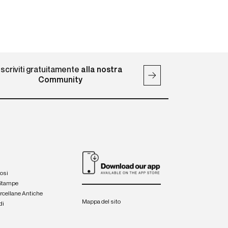
Iscriviti gratuitamente
alla nostra
Community
iosi
 Stampe
orcellane Antiche
Mappa del sito
di
a