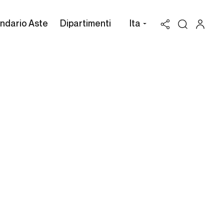
ndario Aste
Dipartimenti
Ita
Valutazione Barent Gael
Possiedi un'opera di Barent Gael
da vendere? Richiedi una stima
gratuita e confidenziale.
Cambi Casa d'Aste può assisterti attraverso
l'intero processo di vendita all'asta dei beni in
tuo possesso, per valorizzarli al massimo.
RICHIEDI UNA VALUTAZIONE