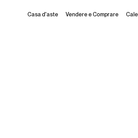
Casa d'aste
Vendere e Comprare
Cale
nt Gael
1635 - Amsterdam, 1681)