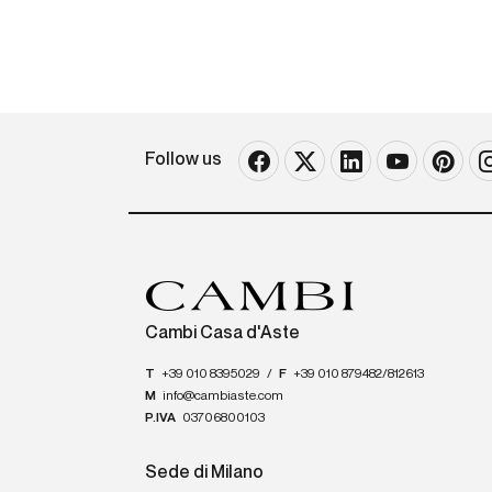
Follow us
Cambi Casa d'Aste
T
+39 010 8395029
/
F
+39 010 879482/812613
M
info@cambiaste.com
P.IVA
03706800103
Sede di Milano