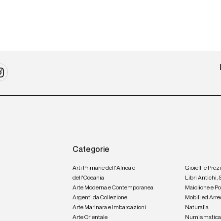
Categorie
Arti Primarie dell'Africa e
Gioielli e Prez
dell'Oceania
Libri Antichi,
Arte Moderna e Contemporanea
Maioliche e P
Argenti da Collezione
Mobili ed Arre
Arte Marinara e Imbarcazioni
Naturalia
Arte Orientale
Numismatic