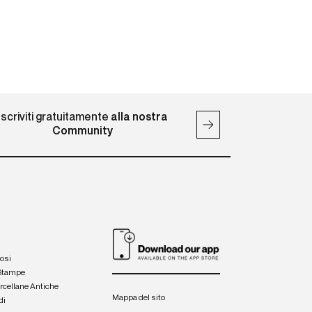
Iscriviti gratuitamente
alla nostra
Community
iosi
 Stampe
orcellane Antiche
Mappa del sito
di