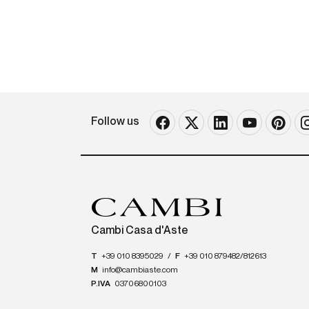
Follow us
Cambi Casa d'Aste
T
+39 010 8395029
/
F
+39 010 879482/812613
M
info@cambiaste.com
P.IVA
03706800103