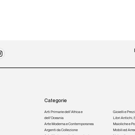
Categorie
Arti Primarie dell'Africa e
Gioielli e Prez
dell'Oceania
Libri Antichi,
Arte Moderna e Contemporanea
Maioliche e P
Argenti da Collezione
Mobili ed Arre