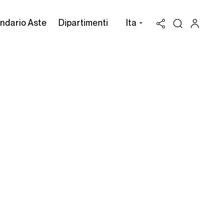
ndario Aste
Dipartimenti
Ita
Valutazione Bellini &
Braque
Possiedi un'opera di Bellini &
Braque da vendere? Richiedi una
stima gratuita e confidenziale.
Cambi Casa d'Aste può assisterti attraverso
l'intero processo di vendita all'asta dei beni in
tuo possesso, per valorizzarli al massimo.
RICHIEDI UNA VALUTAZIONE