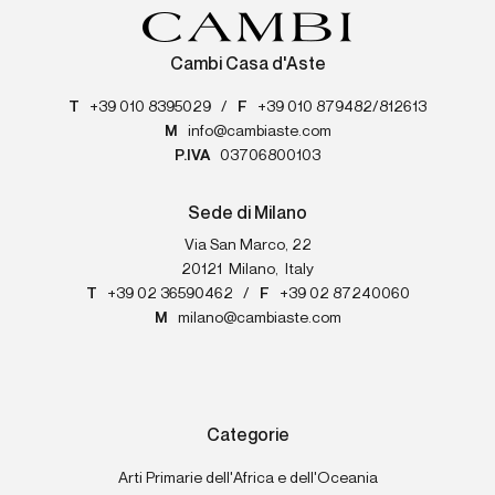
Cambi Casa d'Aste
T
+39 010 8395029
/
F
+39 010 879482/812613
M
info@cambiaste.com
P.IVA
03706800103
Sede di Milano
Via San Marco, 22
20121
Milano
,
Italy
T
+39 02 36590462
/
F
+39 02 87240060
M
milano@cambiaste.com
Categorie
Arti Primarie dell'Africa e dell'Oceania