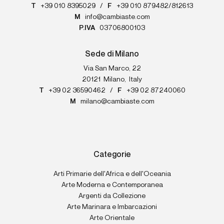
T
+39 010 8395029
/
F
+39 010 879482/812613
M
info@cambiaste.com
P.IVA
03706800103
Sede di Milano
Via San Marco, 22
20121
Milano
,
Italy
T
+39 02 36590462
/
F
+39 02 87240060
M
milano@cambiaste.com
Categorie
Arti Primarie dell'Africa e dell'Oceania
Arte Moderna e Contemporanea
Argenti da Collezione
Arte Marinara e Imbarcazioni
Arte Orientale