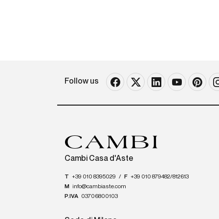
Follow us
Cambi Casa d'Aste
T
+39 010 8395029
/
F
+39 010 879482/812613
M
info@cambiaste.com
P.IVA
03706800103