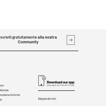
Iscriviti gratuitamente
alla nostra
Community
iosi
 Stampe
orcellane Antiche
Mappa del sito
di