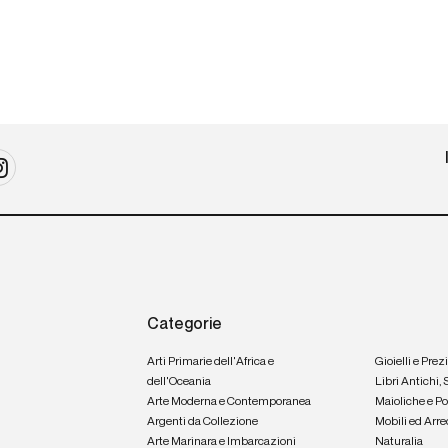
Categorie
Arti Primarie dell'Africa e
Gioielli e Prez
dell'Oceania
Libri Antichi,
Arte Moderna e Contemporanea
Maioliche e P
Argenti da Collezione
Mobili ed Arre
Arte Marinara e Imbarcazioni
Naturalia