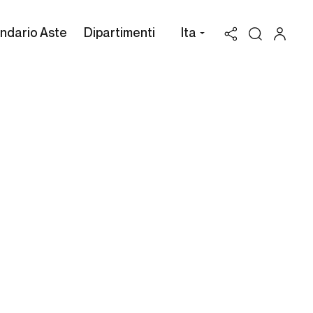
ndario Aste
Dipartimenti
Ita
Valutazione Carlo Leone
Gallo
Possiedi un'opera di Carlo Leone
Gallo da vendere? Richiedi una
stima gratuita e confidenziale.
Cambi Casa d'Aste può assisterti attraverso
l'intero processo di vendita all'asta dei beni in
tuo possesso, per valorizzarli al massimo.
RICHIEDI UNA VALUTAZIONE