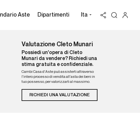
ndario Aste
Dipartimenti
Ita
Valutazione Cleto Munari
Possiedi un'opera di Cleto
Munari da vendere? Richiedi una
stima gratuita e confidenziale.
Cambi Casa d'Aste può assisterti attraverso
l'intero processo di vendita all'asta dei beni in
tuo possesso, per valorizzarli al massimo.
RICHIEDI UNA VALUTAZIONE