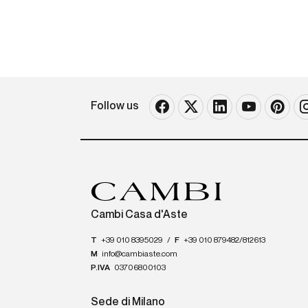
Follow us
Cambi Casa d'Aste
T
+39 010 8395029
/
F
+39 010 879482/812613
M
info@cambiaste.com
P.IVA
03706800103
Sede di Milano