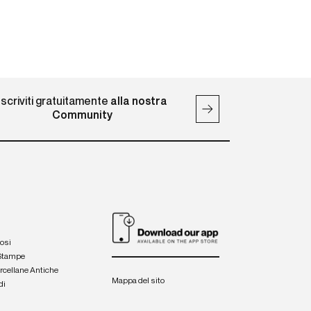
Iscriviti gratuitamente
alla nostra
Community
iosi
 Stampe
orcellane Antiche
Mappa del sito
di