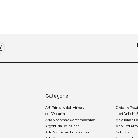
Categorie
Arti Primarie dell'Africa e
Gioielli e Prez
dell'Oceania
Libri Antichi,
Arte Moderna e Contemporanea
Maioliche e P
Argenti da Collezione
Mobili ed Arre
Arte Marinara e Imbarcazioni
Naturalia