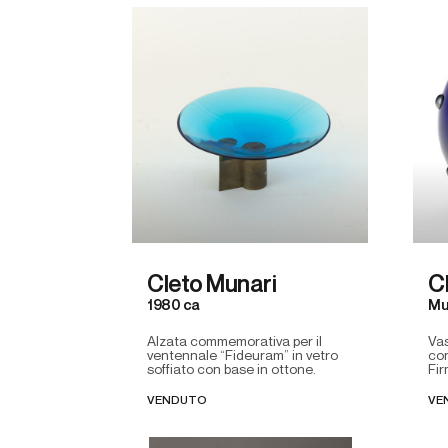
Cleto Munari
C
1980 ca
Mu
Alzata commemorativa per il
Vas
ventennale “Fideuram” in vetro
con
soffiato con base in ottone.
Fir
VENDUTO
VE