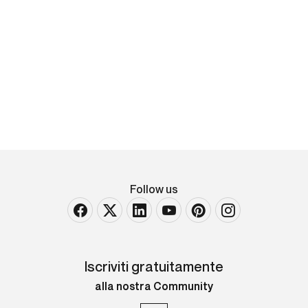
Damien Dufresne
Kameleon
esemplare 299 di 500 Ed. YellowKorner stampa
fotografica su perspex Largh. 80 - Alt. 60 cm
Follow us
Iscriviti gratuitamente
alla nostra Community