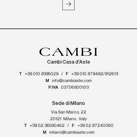
Cambi Casa d'Aste
T
+39 010 8395029
/
F
+39 010 879482/812613
M
info@cambiaste.com
P.IVA
03706800103
Sede di Milano
Via San Marco, 22
20121
Milano
,
Italy
T
+39 02 36590462
/
F
+39 02 87240060
M
milano@cambiaste.com