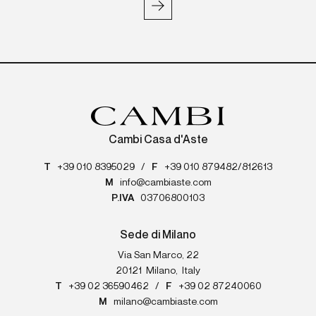
Cambi Casa d'Aste
T
+39 010 8395029
/
F
+39 010 879482/812613
M
info@cambiaste.com
P.IVA
03706800103
Sede di Milano
Via San Marco, 22
20121
Milano
,
Italy
T
+39 02 36590462
/
F
+39 02 87240060
M
milano@cambiaste.com