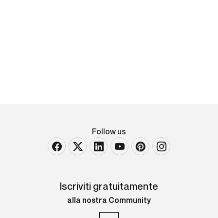
Emile Dupuis (1877-1956) BOUILLON S/SEMOIS -
BELGIQUE
Affisso originale, 1925 ca. Litografia, imp. Benard,
Liège. Cm 101x61. QUALITÁ: B+. Piccoli strappi
marginali.
Follow us
Iscriviti gratuitamente
alla nostra Community