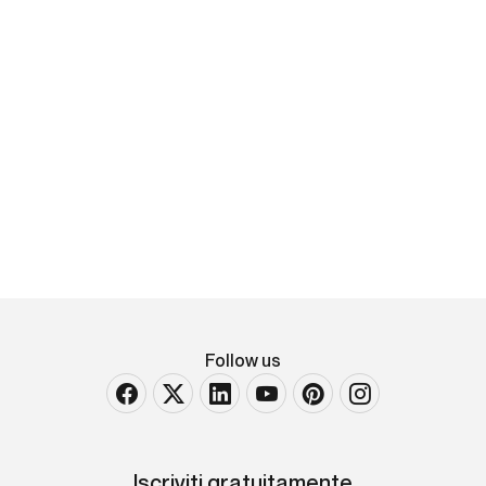
Ercole Calvi
Lago di Como
firmato in basso a sinistra acquerello su cartoncino
Largh. 80 - Alt. 31 Cm
Follow us
Iscriviti gratuitamente