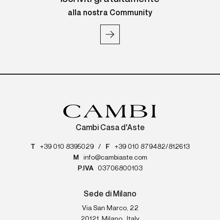
alla nostra Community
Cambi Casa d'Aste
T
+39 010 8395029
/
F
+39 010 879482/812613
M
info@cambiaste.com
P.IVA
03706800103
Sede di Milano
Via San Marco, 22
20121
Milano
,
Italy