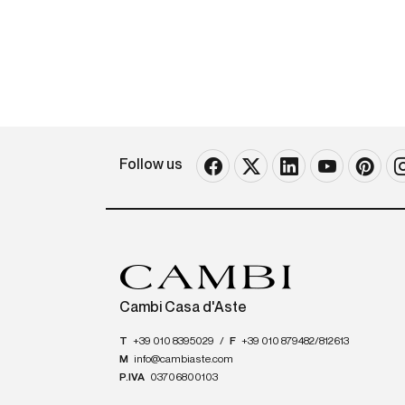
Follow us
Cambi Casa d'Aste
T
+39 010 8395029
/
F
+39 010 879482/812613
M
info@cambiaste.com
P.IVA
03706800103