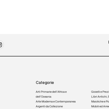
Categorie
Arti Primarie dell'Africa e
Gioielli e Prez
dell'Oceania
Libri Antichi,
Arte Moderna e Contemporanea
Maioliche e P
Argenti da Collezione
Mobili ed Arre