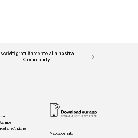
Iscriviti gratuitamente
alla nostra
Community
iosi
 Stampe
orcellane Antiche
Mappa del sito
di