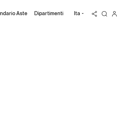
ndario Aste
Dipartimenti
Ita
Valutazione Ettore Zaccari
Possiedi un'opera di Ettore
Zaccari da vendere? Richiedi
una stima gratuita e
confidenziale.
Cambi Casa d'Aste può assisterti attraverso
l'intero processo di vendita all'asta dei beni in
tuo possesso, per valorizzarli al massimo.
RICHIEDI UNA VALUTAZIONE