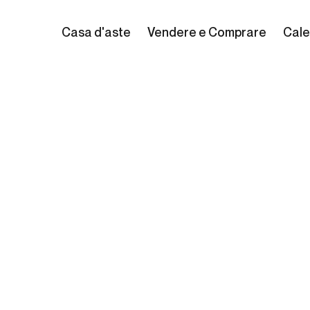
Casa d'aste
Vendere e Comprare
Cale
 Borbottoni
820 - 1901)