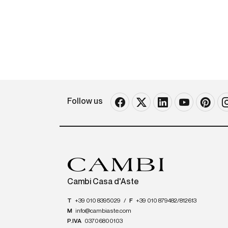
Follow us
Cambi Casa d'Aste
T
+39 010 8395029
/
F
+39 010 879482/812613
M
info@cambiaste.com
P.IVA
03706800103