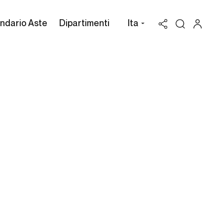
ndario Aste
Dipartimenti
Ita
Valutazione Fabio
Borbottoni
Possiedi un'opera di Fabio
Borbottoni da vendere? Richiedi
una stima gratuita e
confidenziale.
Cambi Casa d'Aste può assisterti attraverso
l'intero processo di vendita all'asta dei beni in
tuo possesso, per valorizzarli al massimo.
RICHIEDI UNA VALUTAZIONE