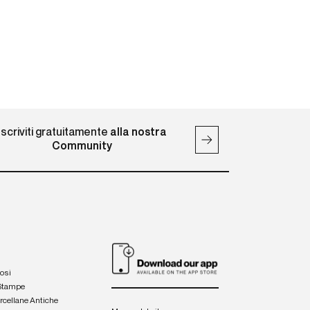
Iscriviti gratuitamente
alla nostra
Community
iosi
 Stampe
orcellane Antiche