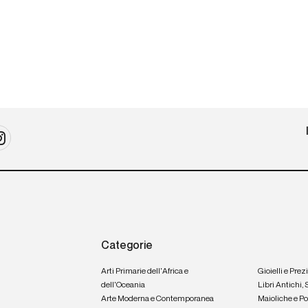
Categorie
Arti Primarie dell'Africa e
Gioielli e Prez
dell'Oceania
Libri Antichi,
Arte Moderna e Contemporanea
Maioliche e P