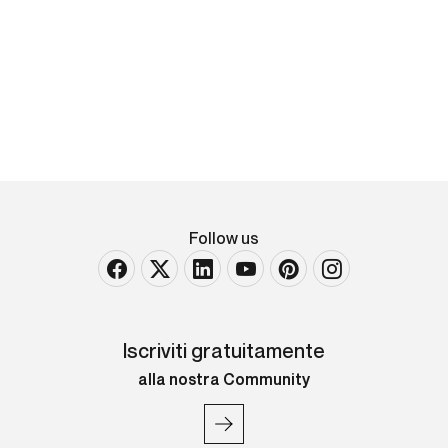
Foto Pratelli FERRANIACOLOR
Cartello-vetrina originale, 1962. Offset, grafiche
Mariani-Ritti, Milano. Cm 44x35. QUALITÁ: A.
Follow us
Iscriviti gratuitamente
alla nostra Community