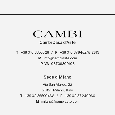
Cambi Casa d'Aste
T
+39 010 8395029
/
F
+39 010 879482/812613
M
info@cambiaste.com
P.IVA
03706800103
Sede di Milano
Via San Marco, 22
20121
Milano
,
Italy
T
+39 02 36590462
/
F
+39 02 87240060
M
milano@cambiaste.com