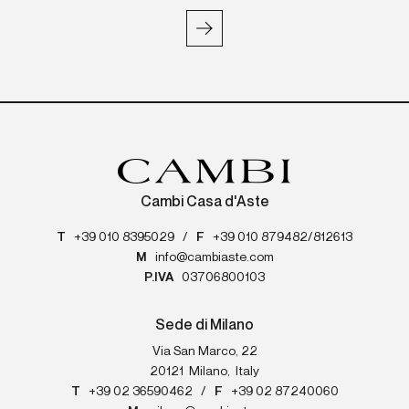
Cambi Casa d'Aste
T
+39 010 8395029
/
F
+39 010 879482/812613
M
info@cambiaste.com
P.IVA
03706800103
Sede di Milano
Via San Marco, 22
20121
Milano
,
Italy
T
+39 02 36590462
/
F
+39 02 87240060