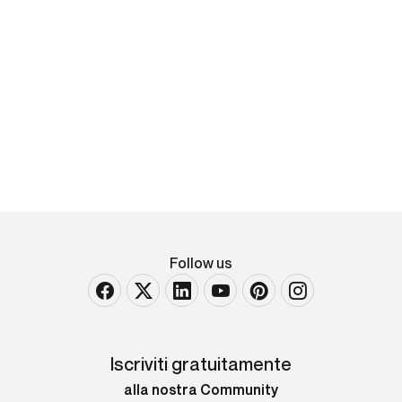
Gaudio Castelli
Memoriale a Ministri per governare...In Terni, Nella
Stamperia di Tomaso Guerra, 1635
In-12°. Rilegatura coeva in piena pergamena floscia.
Rara operetta stampata a Terni. Bell'esemplare
VENDUTO
Follow us
Iscriviti gratuitamente
alla nostra Community