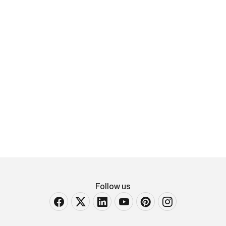
Georges Mouton
Cammellieri nel deserto
firmato in basso a sinistra olio su tavola Largh. 27 -
Alt. 21 cm
Follow us