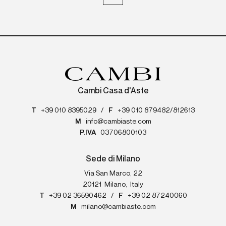
Cambi Casa d'Aste
T
+39 010 8395029
/
F
+39 010 879482/812613
M
info@cambiaste.com
P.IVA
03706800103
Sede di Milano
Via San Marco, 22
20121
Milano
,
Italy
T
+39 02 36590462
/
F
+39 02 87240060
M
milano@cambiaste.com