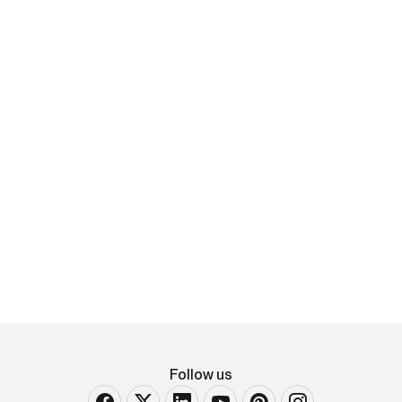
Giovan Battista Langetti
Uccisione di Archimede
olio su tela Largh. 120 - Alt. 93 Cm
Follow us