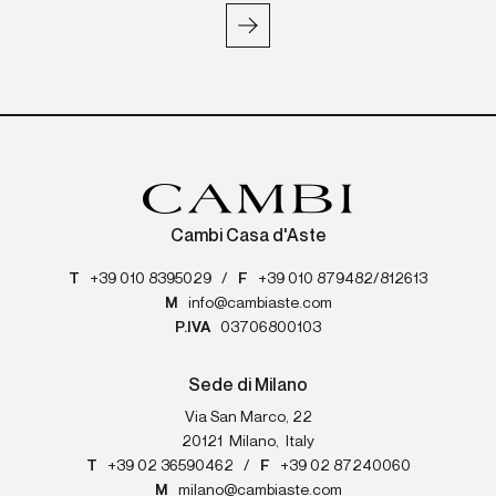
Cambi Casa d'Aste
T
+39 010 8395029
/
F
+39 010 879482/812613
M
info@cambiaste.com
P.IVA
03706800103
Sede di Milano
Via San Marco, 22
20121
Milano
,
Italy
T
+39 02 36590462
/
F
+39 02 87240060
M
milano@cambiaste.com