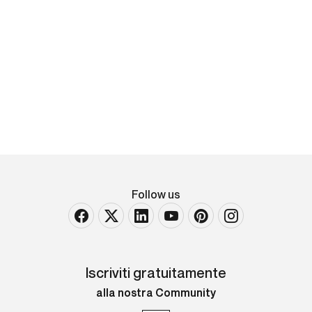
Giovanni Molteni
Veduta costiera
firmato in basso a destra olio su tela Cm 95X105
VENDUTO
Follow us
Iscriviti gratuitamente
alla nostra Community