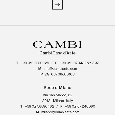
Cambi Casa d'Aste
T
+39 010 8395029
/
F
+39 010 879482/812613
M
info@cambiaste.com
P.IVA
03706800103
Sede di Milano
Via San Marco, 22
20121
Milano
,
Italy
T
+39 02 36590462
/
F
+39 02 87240060
M
milano@cambiaste.com