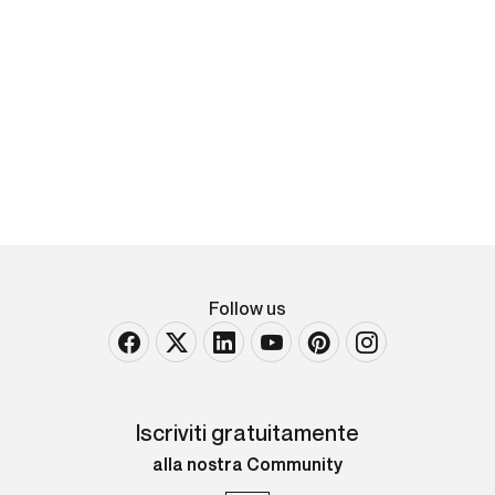
Gonzales Coques
Gonzales Coques (Anversa 1618-1684), attribuito
a Ritratto di famiglia
olio su tela, cm 210x265
VENDUTO
Follow us
Iscriviti gratuitamente
alla nostra Community