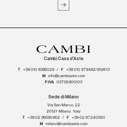
Cambi Casa d'Aste
T
+39 010 8395029
/
F
+39 010 879482/812613
M
info@cambiaste.com
P.IVA
03706800103
Sede di Milano
Via San Marco, 22
20121
Milano
,
Italy
T
+39 02 36590462
/
F
+39 02 87240060
M
milano@cambiaste.com