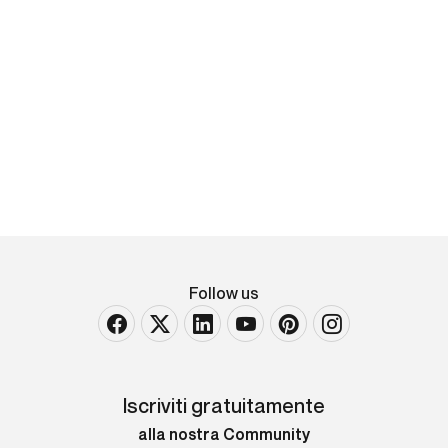
Gregory Crewdson
Untitled, Unreleased #4
firmata in basso a destra stampa digitale su carta
Cm 32,4X21,1 (foglio cm 28 x 35,6)
VENDUTO
Follow us
Iscriviti gratuitamente
alla nostra Community