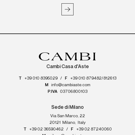
Cambi Casa d'Aste
T
+39 010 8395029
/
F
+39 010 879482/812613
M
info@cambiaste.com
P.IVA
03706800103
Sede di Milano
Via San Marco, 22
20121
Milano
,
Italy
T
+39 02 36590462
/
F
+39 02 87240060