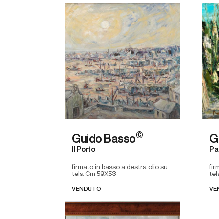
©
Guido Basso
G
Il Porto
Pa
firmato in basso a destra olio su
fir
tela Cm 59X53
te
VENDUTO
VE