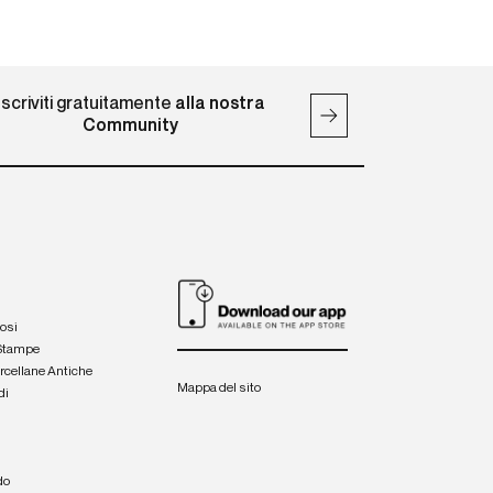
Iscriviti gratuitamente
alla nostra
Community
iosi
 Stampe
orcellane Antiche
Mappa del sito
di
a
e
do