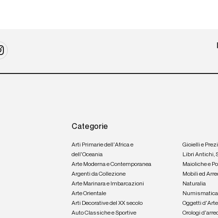
Categorie
Arti Primarie dell'Africa e
Gioielli e Prez
dell'Oceania
Libri Antichi,
Arte Moderna e Contemporanea
Maioliche e P
Argenti da Collezione
Mobili ed Arre
Arte Marinara e Imbarcazioni
Naturalia
Arte Orientale
Numismatic
Arti Decorative del XX secolo
Oggetti d'Art
Auto Classiche e Sportive
Orologi d'arre