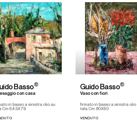
©
©
uido Basso
Guido Basso
esaggio con casa
Vaso con fiori
mato in basso a sinistra olio su
firmato in basso a sinistra olio
la Cm 64,5X79
tela Cm 80X60
NDUTO
VENDUTO