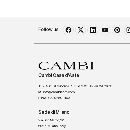
Follow us
Cambi Casa d'Aste
T
+39 010 8395029
/
F
+39 010 879482/812613
M
info@cambiaste.com
P.IVA
03706800103
Sede di Milano
Via San Marco, 22
20121
Milano
,
Italy