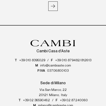
Cambi Casa d'Aste
T
+39 010 8395029
/
F
+39 010 879482/812613
M
info@cambiaste.com
P.IVA
03706800103
Sede di Milano
Via San Marco, 22
20121
Milano
,
Italy
T
+39 02 36590462
/
F
+39 02 87240060
M
milano@cambiaste.com