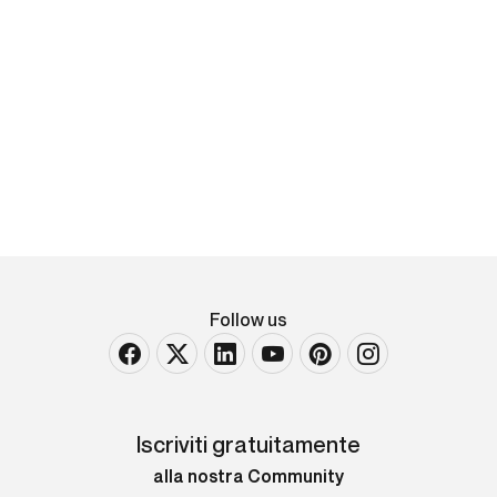
Helmut Leherb
Valzer sotto la pioggia
es. p.d.a. firmata e datata in basso a destra,
numerata in basso a sinistra acquaforte Largh. 26 -
Alt. 37 Cm
VENDUTO
Follow us
Iscriviti gratuitamente
alla nostra Community