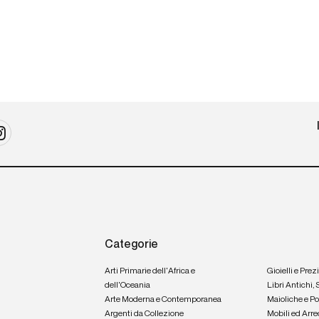
Categorie
Arti Primarie dell'Africa e
Gioielli e Prez
dell'Oceania
Libri Antichi,
Arte Moderna e Contemporanea
Maioliche e P
Argenti da Collezione
Mobili ed Arre