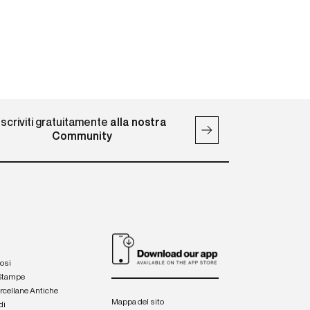
Iscriviti gratuitamente
alla nostra
Community
iosi
 Stampe
orcellane Antiche
Mappa del sito
di