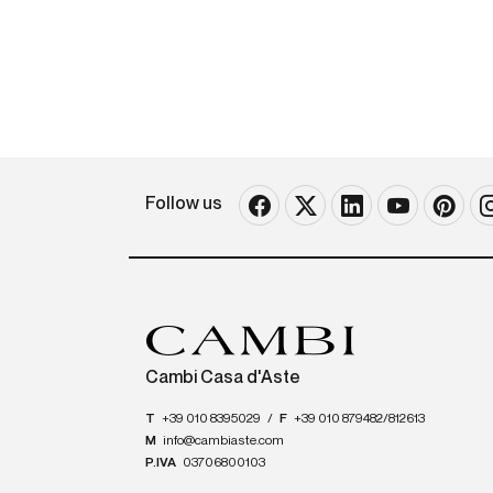
Follow us
Cambi Casa d'Aste
T
+39 010 8395029
/
F
+39 010 879482/812613
M
info@cambiaste.com
P.IVA
03706800103