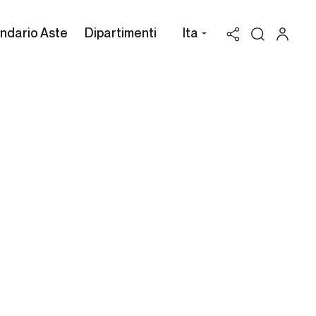
ndario Aste
Dipartimenti
Ita
Valutazione Hendrick
Mommers
Possiedi un'opera di Hendrick
Mommers da vendere? Richiedi
una stima gratuita e
confidenziale.
Cambi Casa d'Aste può assisterti attraverso
l'intero processo di vendita all'asta dei beni in
tuo possesso, per valorizzarli al massimo.
RICHIEDI UNA VALUTAZIONE