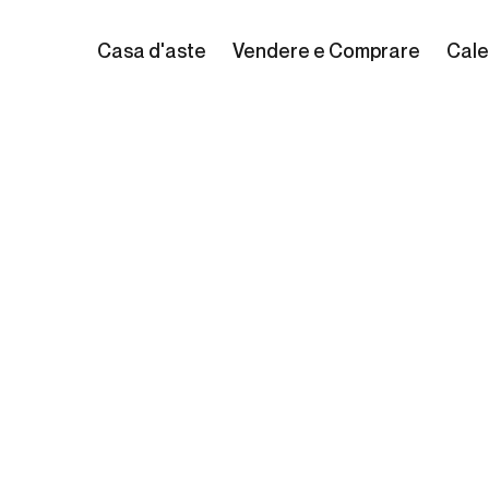
Casa d'aste
Vendere e Comprare
Cale
rick Mommers
1623 - Amsterdam, 1693)